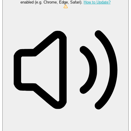
enabled (e.g. Chrome, Edge, Safari).
How to Update?