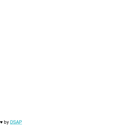
 ♥ by
DSAP