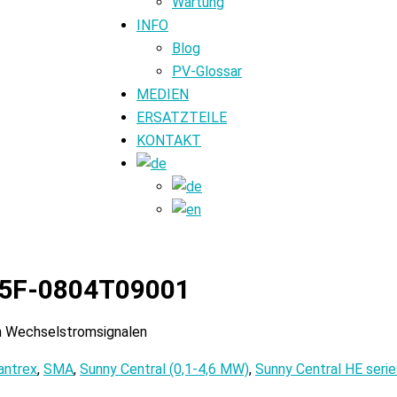
Wartung
INFO
Blog
PV-Glossar
MEDIEN
ERSATZTEILE
KONTAKT
145F-0804T09001
von Wechselstromsignalen
antrex
,
SMA
,
Sunny Central (0,1-4,6 MW)
,
Sunny Central HE serie